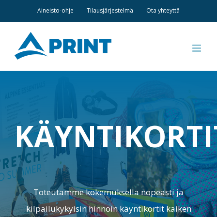
Skip
Aineisto-ohje
Tilausjärjestelmä
Ota yhteyttä
to
content
KÄYNTIKORTI
Toteutamme kokemuksella nopeasti ja
kilpailukykyisin hinnoin käyntikortit kaiken