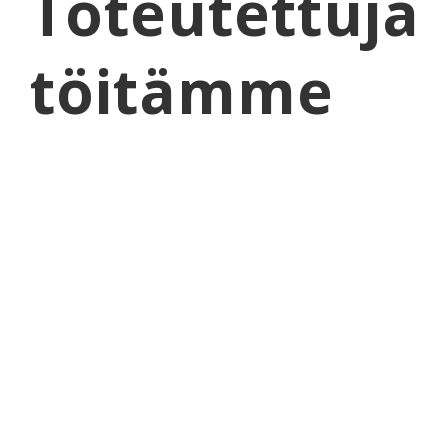
Toteutettuja
töitämme