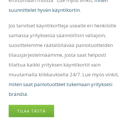
erottumaan muista. Lue myös vinkit,
miten
suunnittelet hyvän käyntikortin
.
Jos tarvitset käyntikortteja usealle eri henkilölle
samassa yrityksessä säännöllisin väliajoin,
suosittelemme räätälöitävää painotuotteiden
tilausjärjestelmäämme, josta saat helposti
tilattua kaikki yrityksen käyntikortit vain
muutamalla klikkauksella 24/7. Lue myös vinkit,
miten saat painotuotteet tukemaan yrityksesi
brändiä
.
TILAA TÄSTÄ