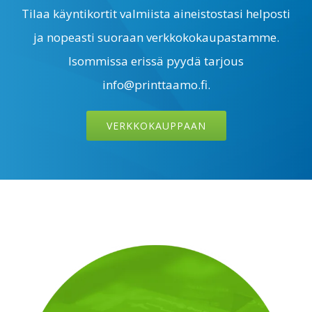
Tilaa käyntikortit valmiista aineistostasi helposti
ja nopeasti suoraan verkkokokaupastamme.
Isommissa erissä pyydä tarjous
info@printtaamo.fi.
VERKKOKAUPPAAN