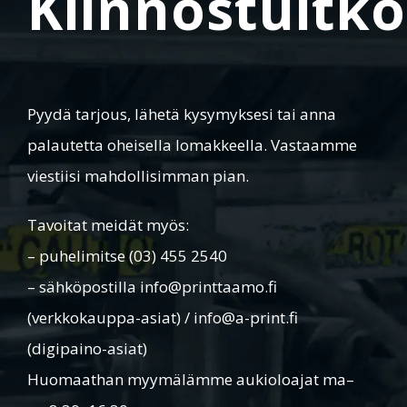
Kiinnostuitko
Pyydä tarjous, lähetä kysymyksesi tai anna
palautetta oheisella lomakkeella. Vastaamme
viestiisi mahdollisimman pian.
Tavoitat meidät myös:
– puhelimitse (03) 455 2540
– sähköpostilla info@printtaamo.fi
(verkkokauppa-asiat) / info@a-print.fi
(digipaino-asiat)
Huomaathan myymälämme aukioloajat ma–