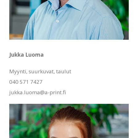
Jukka Luoma
Myynti, suurkuvat, taulut
040 571 7427
jukka.luoma@a-print.fi