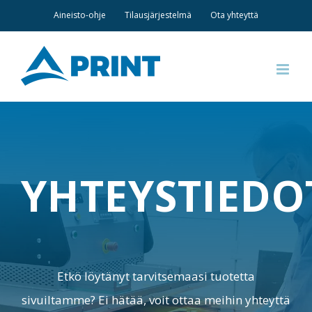
Skip
Aineisto-ohje
Tilausjärjestelmä
Ota yhteyttä
to
content
YHTEYSTIEDO
Etkö löytänyt tarvitsemaasi tuotetta
sivuiltamme? Ei hätää, voit ottaa meihin yhteyttä